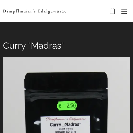
Dimpflmaier´s
Edelgewürze
Curry "Madras"