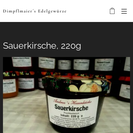
Dimpflmaier´s
Edelgewürze
Sauerkirsche, 220g