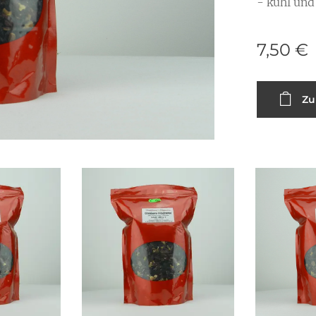
- kühl und
7,50
€
Zu