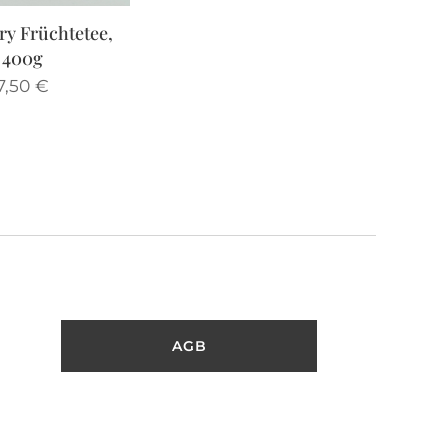
ry Früchtetee,
400g
7,50
€
AGB