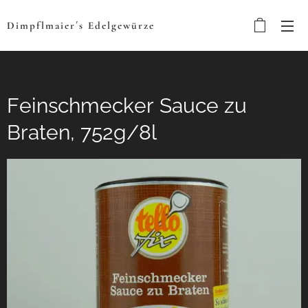
Dimpflmaier´s
Edelgewürze
Feinschmecker Sauce zu
Braten, 752g/8l