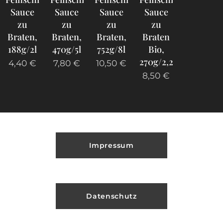
Sauce
Sauce
Sauce
Sauce
zu
zu
zu
zu
Braten,
Braten,
Braten,
Braten
188g/2l
470g/5l
752g/8l
Bio,
270g/2,25l
4,40
€
7,80
€
10,50
€
8,50
€
Impressum
Datenschutz