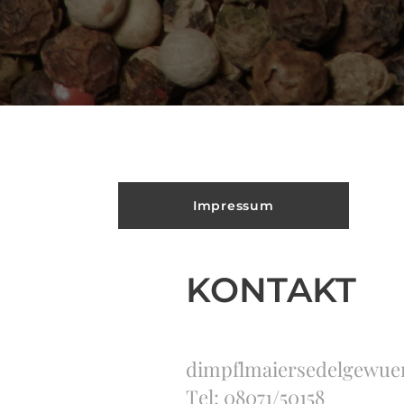
Impressum
KONTAKT
dimpflmaiersedelgewu
Tel: 08071/50158