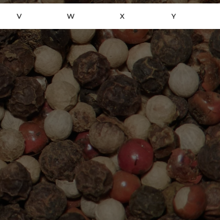
V
W
X
Y