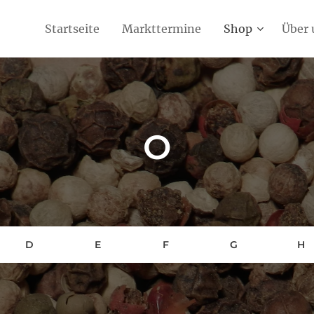
Startseite
Markttermine
Shop
Über 
O
D
E
F
G
H