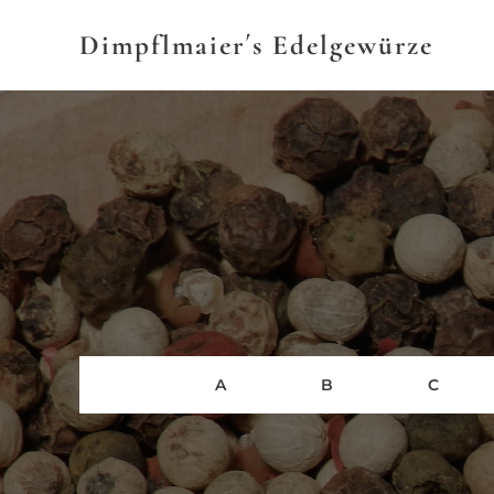
Dimpflmaier´s
Edelgewürze
A
B
C