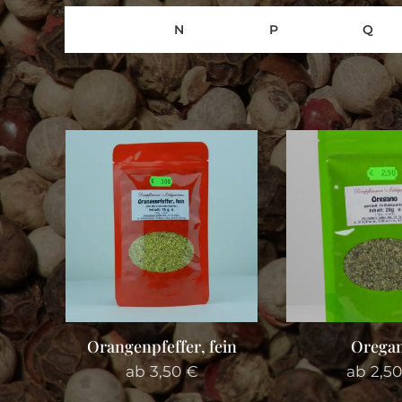
N
P
Q
Orangenpfeffer, fein
Orega
ab
3,50
€
ab
2,50