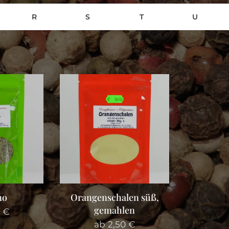
R
S
T
U
no
Orangenschalen süß,
gemahlen
€
ab
2,50
€