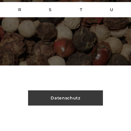
R
S
T
U
Datenschutz