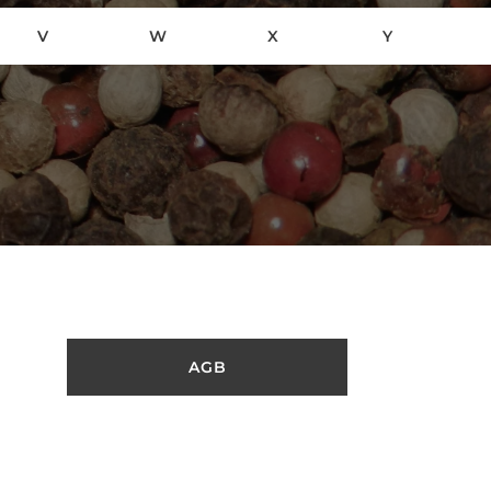
V
W
X
Y
AGB