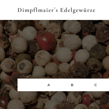
Dimpflmaier´s
Edelgewürze
A
B
C