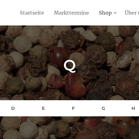
Startseite
Markttermine
Shop
Über 
Q
D
E
F
G
H