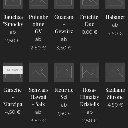
Rauchsalz
Putenbratengewürz
Guacamole
Früchte-
Habaner
"Smocky"
ohne
-
Duo
ab
GV
Gewürz
ab
0,00
€
4,50
€
ab
ab
2,50
€
2,50
€
3,50
€
Ausverkauft
Kirsche
Schwarzes
Fleur de
Rosa-
Sizilianis
-
Hawaii
Sel
Himalaya-
Zitrone
Marzipan
- Salz
Kristellsalz
ab
4,50
€
4,50
€
ab
ab
2,50
€
3,50
€
2,50
€