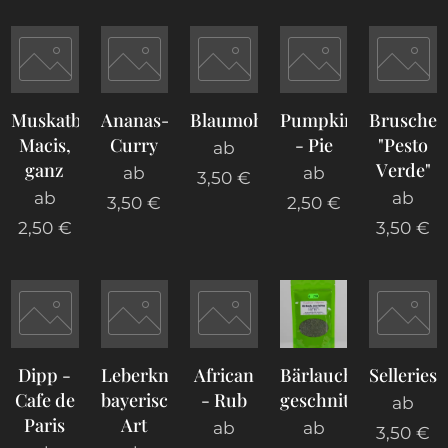
Muskatblüte,
Ananas-
Blaumohn
Pumpkin
Bruschet
Macis,
Curry
- Pie
"Pesto
ab
ganz
Verde"
ab
ab
3,50
€
ab
ab
3,50
€
2,50
€
2,50
€
3,50
€
Dipp -
Leberknödelgewürz,
African
Bärlauch,
Selleriesa
Cafe de
bayerische
- Rub
geschnitten
ab
Paris
Art
ab
ab
3,50
€